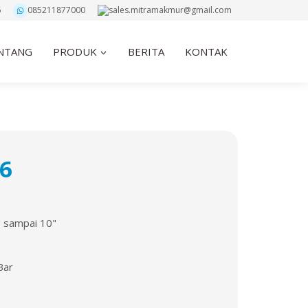
6
085211877000
sales.mitramakmur@gmail.com
NTANG
PRODUK
BERITA
KONTAK
6
" sampai 10"
Bar